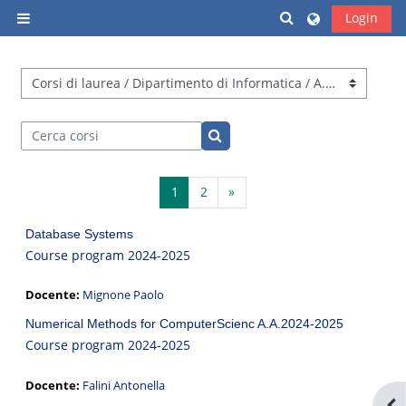
Vai al contenuto principale
Attiva/disattiva i
Login
Pannello laterale
Categorie di corso
Cerca corsi
Cerca corsi
Pagina 1
Pagina 2
Pagina successiva
1
2
»
Database Systems
Course program 2024-2025
Docente:
Mignone Paolo
Numerical Methods for ComputerScienc A.A.2024-2025
Course program 2024-2025
Docente:
Falini Antonella
Apr