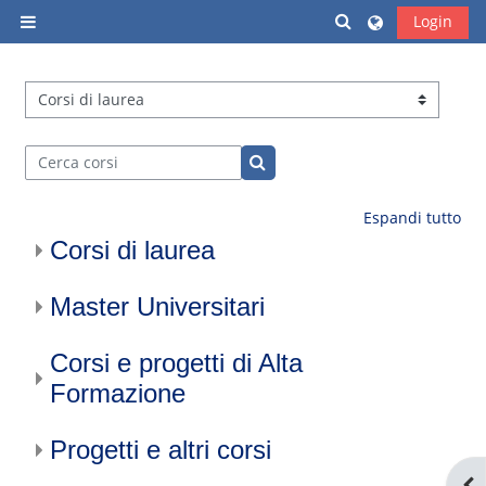
Vai al contenuto principale
Attiva/disattiva i
Login
Pannello laterale
Categorie di corso
Cerca corsi
Cerca corsi
Espandi tutto
Corsi di laurea
Master Universitari
Corsi e progetti di Alta
Formazione
Progetti e altri corsi
Apr