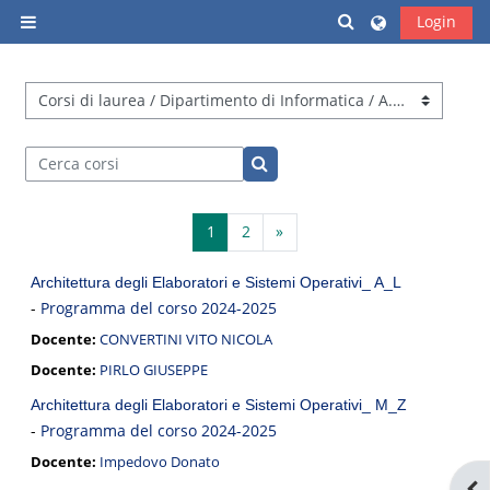
Vai al contenuto principale
Attiva/disattiva i
Login
Pannello laterale
Categorie di corso
Cerca corsi
Cerca corsi
Pagina 1
Pagina 2
Pagina successiva
1
2
»
Architettura degli Elaboratori e Sistemi Operativi_ A_L
-
Programma del corso 2024-2025
Docente:
CONVERTINI VITO NICOLA
Docente:
PIRLO GIUSEPPE
Architettura degli Elaboratori e Sistemi Operativi_ M_Z
-
Programma del corso 2024-2025
Docente:
Impedovo Donato
Apr