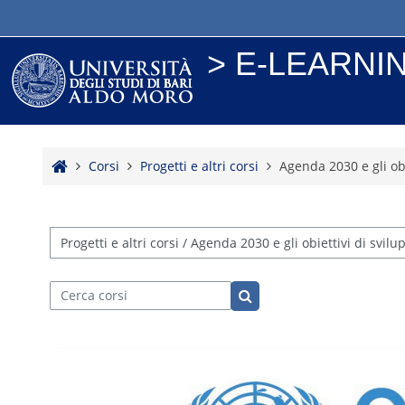
Vai al contenuto principale
> E-LEARNI
Home
Corsi
Progetti e altri corsi
Agenda 2030 e gli obi
Categorie di corso
Cerca corsi
Cerca corsi